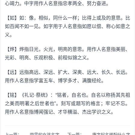
心竭力。中字用作人名意指忠孝两全、努力奋进。
【如】如：像，相似，同什么一样；比得上或及的意思。比
如百闻不如一见。如字用于人名意指如愿以偿、称心如意之
义。
【烨】烨指日光，火光，明亮的意思。用作人名意指美丽、
光彩、明亮、乐观积极、前程似锦之义。
【远】远指高远、深远、扩大、深奥、远大、长久、长远。
用作人名意指学富五车、博学多才、满腹经纶。
【铭】《礼记·祭统》：“铭者，自名也。自名以称扬其先祖
之美而明著之后世者也”。刻写或题写的格言；牢记不忘。
用作人名意指博闻强记、才华横溢、杰出学识之义。
上一篇：
带雯的女孩名字
下一篇：
康字起名搭配什么字