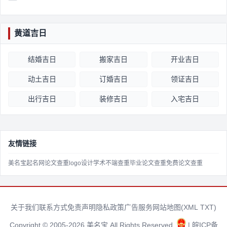
黄道吉日
结婚吉日
搬家吉日
开业吉日
动土吉日
订婚吉日
领证吉日
出行吉日
装修吉日
入宅吉日
友情链接
美名宝起名网
论文查重
logo设计
学术不端查重
毕业论文查重
免费论文查重
关于我们
联系方式
免责声明
隐私政策
广告服务
网站地图(
XML
TXT
)
Copyright © 2005-2026 美名宝 All Rights Reserved.
| 皖ICP备