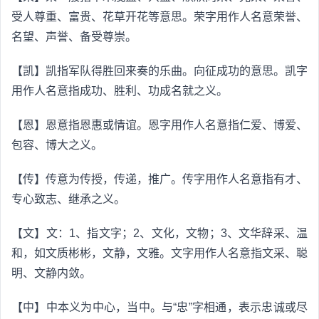
受人尊重、富贵、花草开花等意思。荣字用作人名意荣誉、
名望、声誉、备受尊崇。
【凯】凯指军队得胜回来奏的乐曲。向征成功的意思。凯字
用作人名意指成功、胜利、功成名就之义。
【恩】恩意指恩惠或情谊。恩字用作人名意指仁爱、博爱、
包容、博大之义。
【传】传意为传授，传递，推广。传字用作人名意指有才、
专心致志、继承之义。
【文】文：1、指文字；2、文化，文物；3、文华辞采、温
和，如文质彬彬，文静，文雅。文字用作人名意指文采、聪
明、文静内敛。
【中】中本义为中心，当中。与“忠”字相通，表示忠诚或尽