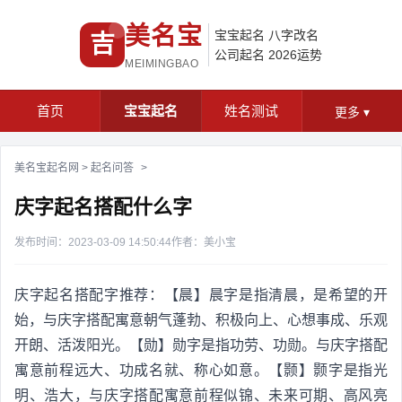
美名宝
宝宝起名
八字改名
吉
公司起名
2026运势
MEIMINGBAO
首页
宝宝起名
姓名测试
更多
▾
美名宝起名网
>
起名问答
>
庆字起名搭配什么字
发布时间：2023-03-09 14:50:44
作者：美小宝
庆字起名搭配字推荐：【晨】晨字是指清晨，是希望的开
始，与庆字搭配寓意朝气蓬勃、积极向上、心想事成、乐观
开朗、活泼阳光。【勋】勋字是指功劳、功勋。与庆字搭配
寓意前程远大、功成名就、称心如意。【颢】颢字是指光
明、浩大，与庆字搭配寓意前程似锦、未来可期、高风亮