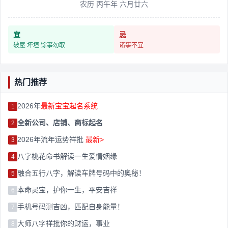
农历 丙午年 六月廿六
宜
忌
破屋 坏垣 馀事勿取
诸事不宜
热门推荐
2026年
最新宝宝起名系统
1
全新公司、店铺、商标起名
2
2026年流年运势祥批
最新>
3
八字桃花命书解读一生爱情姻缘
4
融合五行八字，解读车牌号码中的奥秘！
5
本命灵宝，护你一生，平安吉祥
6
手机号码测吉凶，匹配自身能量！
7
大师八字祥批你的财运，事业
8