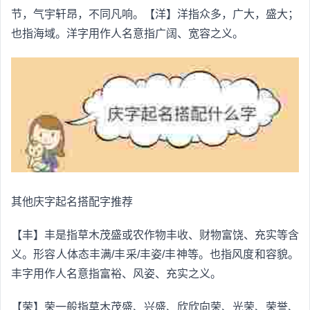
节，气宇轩昂，不同凡响。【洋】洋指众多，广大，盛大；
也指海域。洋字用作人名意指广阔、宽容之义。
其他庆字起名搭配字推荐
【丰】丰是指草木茂盛或农作物丰收、财物富饶、充实等含
义。形容人体态丰满/丰采/丰姿/丰神等。也指风度和容貌。
丰字用作人名意指富裕、风姿、充实之义。
【荣】荣一般指草木茂盛、兴盛、欣欣向荣、光荣、荣誉、