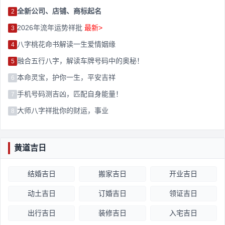
全新公司、店铺、商标起名
2
2026年流年运势祥批
最新>
3
八字桃花命书解读一生爱情姻缘
4
融合五行八字，解读车牌号码中的奥秘！
5
本命灵宝，护你一生，平安吉祥
6
手机号码测吉凶，匹配自身能量！
7
大师八字祥批你的财运，事业
8
黄道吉日
结婚吉日
搬家吉日
开业吉日
动土吉日
订婚吉日
领证吉日
出行吉日
装修吉日
入宅吉日