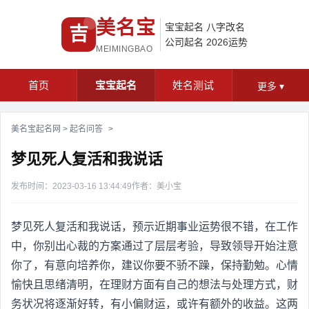
美名宝
宝宝起名
八字改名
吉
公司起名
2026运势
MEIMINGBAO
首页
宝宝起名
姓名测试
更多
▾
美名宝起名网
>
起名问答
>
梦见死人复活和我说话
发布时间：2023-03-16 13:44:49
作者：美小宝
梦见死人复活和我说话，预示近期事业运势很不错，在工作
中，你别出心裁的方案通过了层层考验，导致领导开始注意
你了，有意向培养你，建议你要不骄不躁，保持勤勉。心情
愉快且思绪清明，在理财方面有自己的想法与处理方式，财
务状况将逐渐好转，有小偏财运，或许有额外的收益。这两