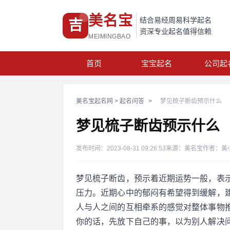
美名宝
结合易经周易科学起名
吉
资深专业起名值得信赖
MEIMINGBAO
首页
宝宝起名
公司起
美名宝起名网
>
起名问答
>
梦见梳子断齿预示什么
梦见梳子断齿预示什么
发布时间：2023-08-31 09:26:53
来源：美名宝
作者：美
梦见梳子断齿，预示着近期运势一般，表
压力。近期心中的郁闷有希望得到缓解，
人与人之间的互相牵系的感觉对整体事物
你的话，先放下自己的事，以为别人解决