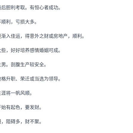
最后胆利考取。有恒心者成功。
不顺利，亏损大多。
境渐入佳运，得意外之财或房地产，顺利。
大些，好好培养感情婚姻可成。
生男。剖腹生产较安全。
破格升职、荣迁或当选为领导。
生涯将一帆风顺。
开始有起色，要发财。
慢，阻碍多，财不聚。