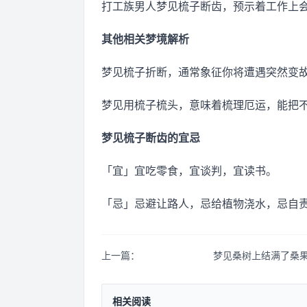
打工族男人梦见梳子断齿，预示着工作上
其他相关梦境解析
梦见梳子折断，通常象征你将遭遇突然变
梦见用梳子梳头，意味着梳理厄运，能把
梦见梳子断齿的宜忌
「宜」宜吃零食，宜谈判，宜读书。
「忌」忌避让路人，忌给植物浇水，忌自
上一篇：
梦见桑树上结满了桑
相关阅读