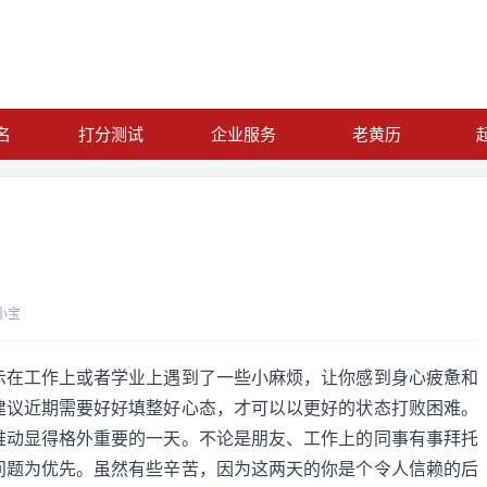
名
打分测试
企业服务
老黄历
小宝
示在工作上或者学业上遇到了一些小麻烦，让你感到身心疲惫和
建议近期需要好好填整好心态，才可以以更好的状态打败困难。
推动显得格外重要的一天。不论是朋友、工作上的同事有事拜托
问题为优先。虽然有些辛苦，因为这两天的你是个令人信赖的后