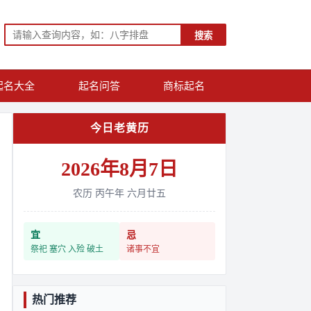
搜索
起名大全
起名问答
商标起名
今日老黄历
2026年8月7日
农历 丙午年 六月廿五
宜
忌
祭祀 塞穴 入殓 破土
诸事不宜
热门推荐