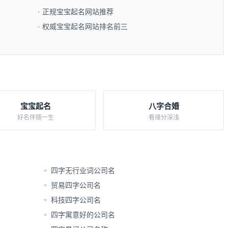
· 正规宝宝起名网站推荐​
· 权威宝宝起名网站排名前三​
宝宝起名
八字合婚
好名伴随一生
看缘分深浅
四字无行业词公司名
■
贸易四字公司名
■
科技四字公司名
■
四字寓意好的公司名
■