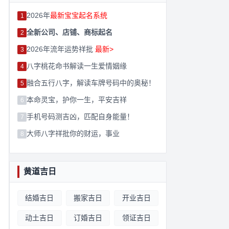
2026年
最新宝宝起名系统
1
全新公司、店铺、商标起名
2
2026年流年运势祥批
最新>
3
八字桃花命书解读一生爱情姻缘
4
融合五行八字，解读车牌号码中的奥秘！
5
本命灵宝，护你一生，平安吉祥
6
手机号码测吉凶，匹配自身能量！
7
大师八字祥批你的财运，事业
8
黄道吉日
结婚吉日
搬家吉日
开业吉日
动土吉日
订婚吉日
领证吉日