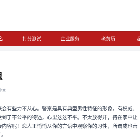
名
打分测试
企业服务
老黄历
思
小宝
来会有些力不从心。警察是具有典型男性特征的形象，有权威、
受到了不公平的待遇，心里忿忿不平。不太放得开，待在家中让
会内容呢！恋人正悄悄从你的言语中观察你的习性，所谓成也萧
了。