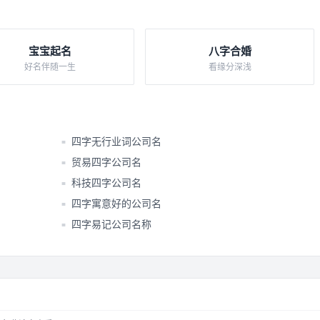
宝宝起名
八字合婚
好名伴随一生
看缘分深浅
四字无行业词公司名
■
贸易四字公司名
■
科技四字公司名
■
四字寓意好的公司名
■
四字易记公司名称
■