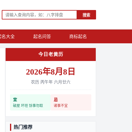
搜索
起名大全
起名问答
商标起名
今日老黄历
2026年8月8日
农历 丙午年 六月廿六
宜
忌
破屋 坏垣 馀事勿取
诸事不宜
热门推荐