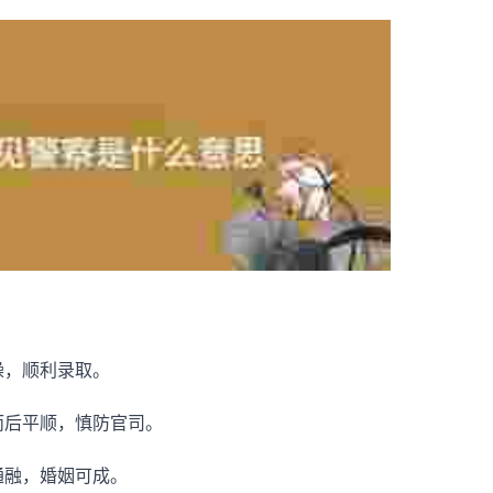
躁，顺利录取。
而后平顺，慎防官司。
通融，婚姻可成。