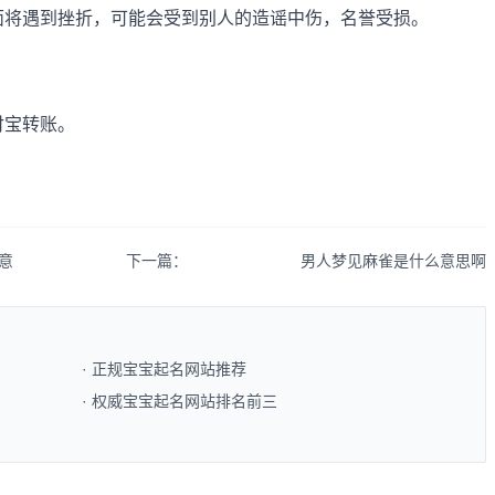
面将遇到挫折，可能会受到别人的造谣中伤，名誉受损。
付宝转账。
。
意
下一篇：
男人梦见麻雀是什么意思啊
· 正规宝宝起名网站推荐​
· 权威宝宝起名网站排名前三​