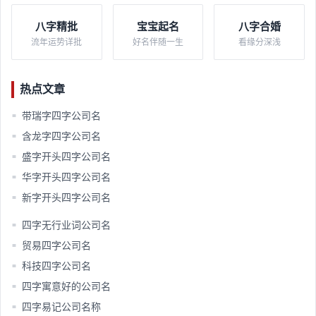
八字精批
宝宝起名
八字合婚
流年运势详批
好名伴随一生
看缘分深浅
热点文章
带瑞字四字公司名
■
含龙字四字公司名
■
盛字开头四字公司名
■
华字开头四字公司名
■
新字开头四字公司名
■
四字无行业词公司名
■
贸易四字公司名
■
科技四字公司名
■
四字寓意好的公司名
■
四字易记公司名称
■