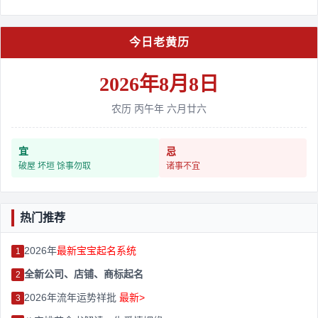
今日老黄历
2026年8月8日
农历 丙午年 六月廿六
宜
忌
破屋 坏垣 馀事勿取
诸事不宜
热门推荐
2026年
最新宝宝起名系统
1
全新公司、店铺、商标起名
2
2026年流年运势祥批
最新>
3