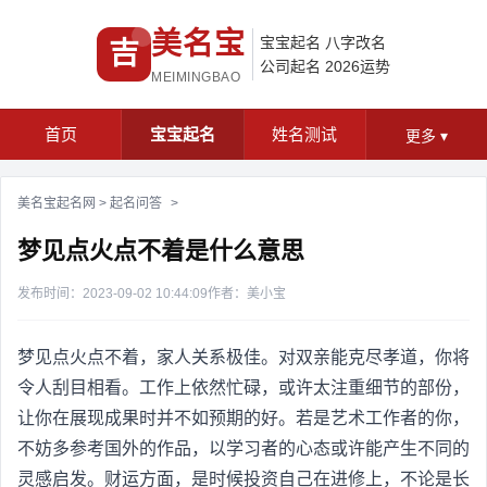
美名宝
宝宝起名
八字改名
吉
公司起名
2026运势
MEIMINGBAO
首页
宝宝起名
姓名测试
更多
▾
美名宝起名网
>
起名问答
>
梦见点火点不着是什么意思
发布时间：2023-09-02 10:44:09
作者：美小宝
梦见点火点不着，家人关系极佳。对双亲能克尽孝道，你将
令人刮目相看。工作上依然忙碌，或许太注重细节的部份，
让你在展现成果时并不如预期的好。若是艺术工作者的你，
不妨多参考国外的作品，以学习者的心态或许能产生不同的
灵感启发。财运方面，是时候投资自己在进修上，不论是长