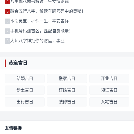
八字桃花命书解读一生爱情姻缘
4
融合五行八字，解读车牌号码中的奥秘！
5
本命灵宝，护你一生，平安吉祥
6
手机号码测吉凶，匹配自身能量！
7
大师八字祥批你的财运，事业
8
黄道吉日
结婚吉日
搬家吉日
开业吉日
动土吉日
订婚吉日
领证吉日
出行吉日
装修吉日
入宅吉日
友情链接