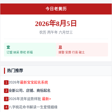
今日老黄历
2026年8月5日
农历 丙午年 六月廿三
宜
忌
订盟 纳采 祭祀 祈福
嫁娶 安葬 行丧 破土
热门推荐
2026年
最新宝宝起名系统
1
全新公司、店铺、商标起名
2
2026年流年运势祥批
最新>
3
八字桃花命书解读一生爱情姻缘
4