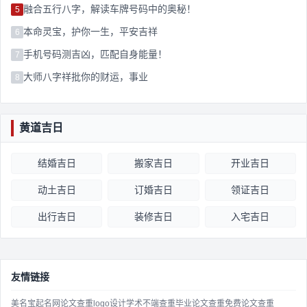
融合五行八字，解读车牌号码中的奥秘！
5
本命灵宝，护你一生，平安吉祥
6
手机号码测吉凶，匹配自身能量！
7
大师八字祥批你的财运，事业
8
黄道吉日
结婚吉日
搬家吉日
开业吉日
动土吉日
订婚吉日
领证吉日
出行吉日
装修吉日
入宅吉日
友情链接
美名宝起名网
论文查重
logo设计
学术不端查重
毕业论文查重
免费论文查重