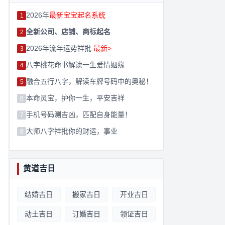
2026年
最新宝宝起名系统
1
全新公司、店铺、商标起名
2
2026年流年运势祥批
最新>
3
八字桃花命书解读一生爱情姻缘
4
融合五行八字，解读车牌号码中的奥秘！
5
本命灵宝，护你一生，平安吉祥
6
手机号码测吉凶，匹配自身能量！
7
大师八字祥批你的财运，事业
8
黄道吉日
结婚吉日
搬家吉日
开业吉日
动土吉日
订婚吉日
领证吉日