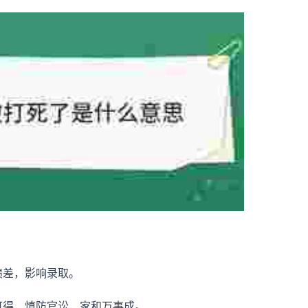
绩差，影响录取。
可得，慎防官讼，家和万事成。