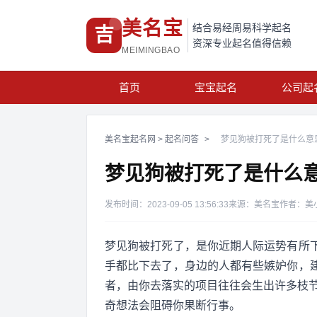
美名宝
结合易经周易科学起名
吉
资深专业起名值得信赖
MEIMINGBAO
首页
宝宝起名
公司起
美名宝起名网
>
起名问答
>
梦见狗被打死了是什么意
梦见狗被打死了是什么
发布时间：2023-09-05 13:56:33
来源：美名宝
作者：美
梦见狗被打死了，是你近期人际运势有所
手都比下去了，身边的人都有些嫉妒你，
者，由你去落实的项目往往会生出许多枝节
奇想法会阻碍你果断行事。