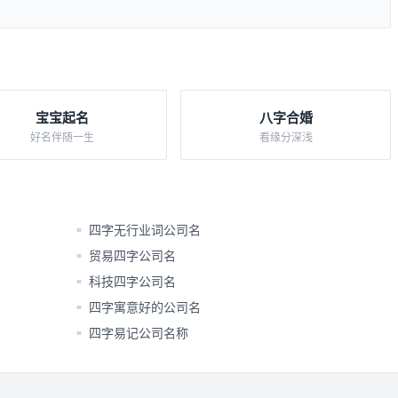
宝宝起名
八字合婚
好名伴随一生
看缘分深浅
四字无行业词公司名
■
贸易四字公司名
■
科技四字公司名
■
四字寓意好的公司名
■
四字易记公司名称
■