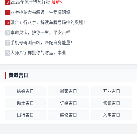
2026年流年运势祥批
最新>
3
八字桃花命书解读一生爱情姻缘
4
融合五行八字，解读车牌号码中的奥秘！
5
本命灵宝，护你一生，平安吉祥
6
手机号码测吉凶，匹配自身能量！
7
大师八字祥批你的财运，事业
8
黄道吉日
结婚吉日
搬家吉日
开业吉日
动土吉日
订婚吉日
领证吉日
出行吉日
装修吉日
入宅吉日