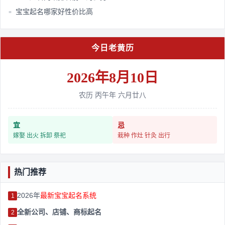
宝宝起名哪家好性价比高​
■
今日老黄历
2026年8月10日
农历 丙午年 六月廿八
宜
忌
嫁娶 出火 拆卸 祭祀
栽种 作灶 针灸 出行
热门推荐
2026年
最新宝宝起名系统
1
全新公司、店铺、商标起名
2