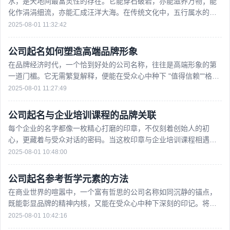
水，是天地间最富灵性的存在。它能穿石破岩，亦能滋养万物；能
化作涓涓细流，亦能汇成汪洋大海。在传统文化中，五行属水的字
往往承载着流动、智慧与生生不息的意象，为公司命名时选用
2025-08-01 11:32:42
公司起名如何塑造高端品牌形象​
在品牌经济时代，一个恰到好处的公司名称，往往是高端形象的第
一道门楣。它无需繁复解释，便能在受众心中种下 "值得信赖""格调
不凡" 的种子，这种潜意识的认知力量，正是高端品牌的
2025-08-01 11:27:49
公司起名与企业培训课程的品牌关联​
每个企业的名字都像一枚精心打磨的印章，不仅刻着创始人的初
心，更藏着与受众对话的密码。当这枚印章与企业培训课程相遇，
便会碰撞出独特的品牌化学反应 —— 好的命
2025-08-01 10:48:00
公司起名参考哲学元素的方法​
在商业世界的喧嚣中，一个富有哲思的公司名称如同沉静的锚点，
既能彰显品牌的精神内核，又能在受众心中种下深刻的印记。将哲
学元素融入命名，并非简单地搬弄概念，而是要在思想的星
2025-08-01 10:42:16