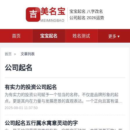
美名宝
宝宝起名
八字改名
吉
公司起名
2026运势
MEIMINGBAO
首页
宝宝起名
姓名测试
更多
▾
首页
>
文章列表
公司起名
有实力的投资公司起名​
为有实力的投资公司赋予一个恰当的名称，不仅是品牌形象的起
点，更是其内在力量与发展愿景的直观表达。一个正向且富有温度
的名称，能在传递专业感的同时，拉近与合作伙伴的距离，让
2025-08-01 11:37:50
公司起名五行属水寓意灵动的字​