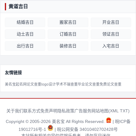
黄道吉日
结婚吉日
搬家吉日
开业吉日
动土吉日
订婚吉日
领证吉日
出行吉日
装修吉日
入宅吉日
友情链接
美名宝起名网
论文查重
logo设计
学术不端查重
毕业论文查重
免费论文查重
关于我们
联系方式
免责声明
隐私政策
广告服务
网站地图(
XML
TXT
)
Copyright © 2005-2026 美名宝 All Rights Reserved.
| 皖ICP备
19012716号-1
| 皖公网安备 34010402702428号
本站所有相关内容仅供娱乐参考，请勿盲目迷信。