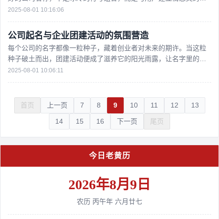
起点，是品牌价值观的无声宣言。它像一根隐形的线，将品
2025-08-01 10:16:06
公司起名与企业团建活动的氛围营造​
每个公司的名字都像一粒种子，藏着创业者对未来的期许。当这粒
种子破土而出，团建活动便成了滋养它的阳光雨露，让名字里的精
神在团队互动中生根发芽。好的公司名与恰当的团建氛
2025-08-01 10:06:11
首页
上一页
7
8
9
10
11
12
13
14
15
16
下一页
尾页
今日老黄历
2026年8月9日
农历 丙午年 六月廿七