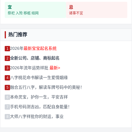
宜
忌
祭祀 入殓 移柩 结网
诸事不宜
热门推荐
2026年
最新宝宝起名系统
1
全新公司、店铺、商标起名
2
2026年流年运势祥批
最新>
3
八字桃花命书解读一生爱情姻缘
4
融合五行八字，解读车牌号码中的奥秘！
5
本命灵宝，护你一生，平安吉祥
6
手机号码测吉凶，匹配自身能量！
7
大师八字祥批你的财运，事业
8