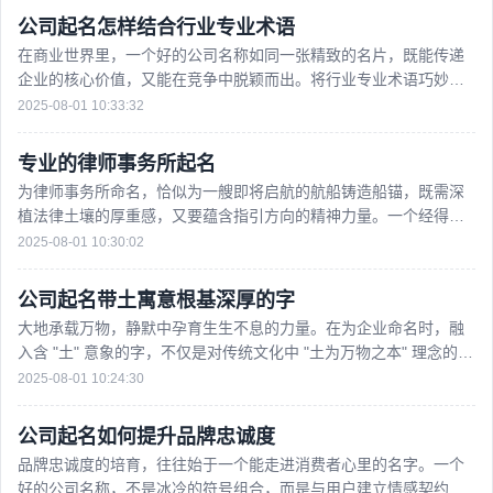
公司起名怎样结合行业专业术语​
在商业世界里，一个好的公司名称如同一张精致的名片，既能传递
企业的核心价值，又能在竞争中脱颖而出。将行业专业术语巧妙融
入公司名称，不仅能彰显企业的专业底蕴，更能在无形中与
2025-08-01 10:33:32
专业的律师事务所起名​
为律师事务所命名，恰似为一艘即将启航的航船铸造船锚，既需深
植法律土壤的厚重感，又要蕴含指引方向的精神力量。一个经得起
推敲的名字，应当像精准的法律条文般严谨，又似温暖的人
2025-08-01 10:30:02
公司起名带土寓意根基深厚的字​
大地承载万物，静默中孕育生生不息的力量。在为企业命名时，融
入含 "土" 意象的字，不仅是对传统文化中 "土为万物之本" 理念的呼
应，更暗合了基业长青、厚积薄发的发展愿景。那些
2025-08-01 10:24:30
公司起名如何提升品牌忠诚度​
品牌忠诚度的培育，往往始于一个能走进消费者心里的名字。一个
好的公司名称，不是冰冷的符号组合，而是与用户建立情感契约的