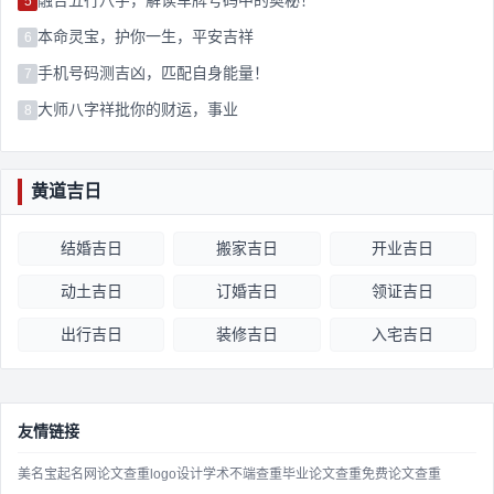
融合五行八字，解读车牌号码中的奥秘！
5
本命灵宝，护你一生，平安吉祥
6
手机号码测吉凶，匹配自身能量！
7
大师八字祥批你的财运，事业
8
黄道吉日
结婚吉日
搬家吉日
开业吉日
动土吉日
订婚吉日
领证吉日
出行吉日
装修吉日
入宅吉日
友情链接
美名宝起名网
论文查重
logo设计
学术不端查重
毕业论文查重
免费论文查重