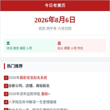
今日老黄历
2026年8月6日
农历 丙午年 六月廿四
宜
忌
沐浴 理发 捕捉 入殓
出火 嫁娶 入宅 作灶
热门推荐
2026年
最新宝宝起名系统
1
全新公司、店铺、商标起名
2
2026年流年运势祥批
最新>
3
八字桃花命书解读一生爱情姻缘
4