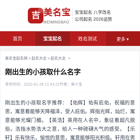
美名宝
宝宝起名
八字改名
吉
公司起名
2026运势
MEIMINGBAO
首页
宝宝起名
姓名测试
更多
▾
美名宝起名网
>
起名大全
>
起名大全
>
刚出生的小孩取什么名字
发布时间：2022-01-26 11:43:22
作者：美小宝
刚出生的小孩取名字推荐：【佑辉】佑有庇佑，祝福的意
思，寓意着能够天降福泽，受人庇佑。辉指光辉，灿烂，寓
意能够光耀门楣。【英浩】英用在人名中，象征着超凡脱
俗。浩指水势浩大之意，给人一种磅礴大气的感受。【乐
轩】乐有快乐，愉悦的意思，寓意能够阳光积极。轩用在男