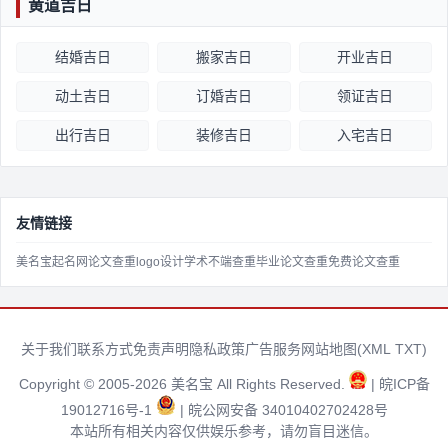
黄道吉日
结婚吉日
搬家吉日
开业吉日
动土吉日
订婚吉日
领证吉日
出行吉日
装修吉日
入宅吉日
友情链接
美名宝起名网
论文查重
logo设计
学术不端查重
毕业论文查重
免费论文查重
关于我们
联系方式
免责声明
隐私政策
广告服务
网站地图(
XML
TXT
)
Copyright © 2005-2026 美名宝 All Rights Reserved.
| 皖ICP备
19012716号-1
| 皖公网安备 34010402702428号
本站所有相关内容仅供娱乐参考，请勿盲目迷信。