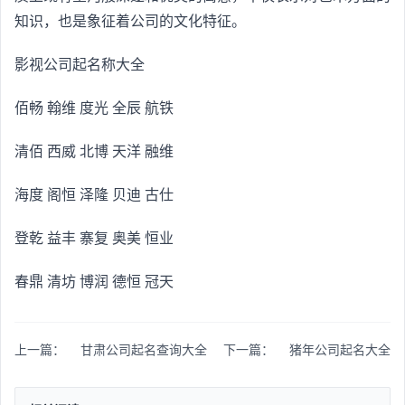
知识，也是象征着公司的文化特征。
影视公司起名称大全
佰畅 翰维 度光 全辰 航铁
清佰 西威 北博 天洋 融维
海度 阁恒 泽隆 贝迪 古仕
登乾 益丰 寨复 奥美 恒业
春鼎 清坊 博润 德恒 冠天
上一篇：
甘肃公司起名查询大全
下一篇：
猪年公司起名大全