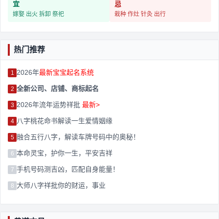
宜
忌
嫁娶 出火 拆卸 祭祀
栽种 作灶 针灸 出行
热门推荐
2026年
最新宝宝起名系统
1
全新公司、店铺、商标起名
2
2026年流年运势祥批
最新>
3
八字桃花命书解读一生爱情姻缘
4
融合五行八字，解读车牌号码中的奥秘！
5
本命灵宝，护你一生，平安吉祥
6
手机号码测吉凶，匹配自身能量！
7
大师八字祥批你的财运，事业
8