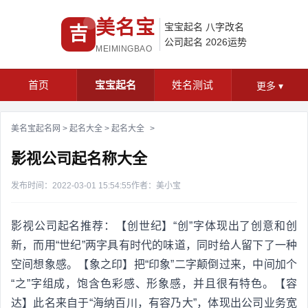
美名宝
宝宝起名
八字改名
吉
公司起名
2026运势
MEIMINGBAO
首页
宝宝起名
姓名测试
更多
▾
美名宝起名网
>
起名大全
>
起名大全
>
影视公司起名称大全
发布时间：2022-03-01 15:54:55
作者：美小宝
影视公司起名推荐：【创世纪】“创”字体现出了创意和创
新，而用“世纪”两字具有时代的味道，同时给人留下了一种
空间想象感。【象之印】把“印象”二字颠倒过来，中间加个
“之”字组成，饱含色彩感、形象感，并且很有特色。【容
达】此名来自于“海纳百川，有容乃大”，体现出公司业务宽