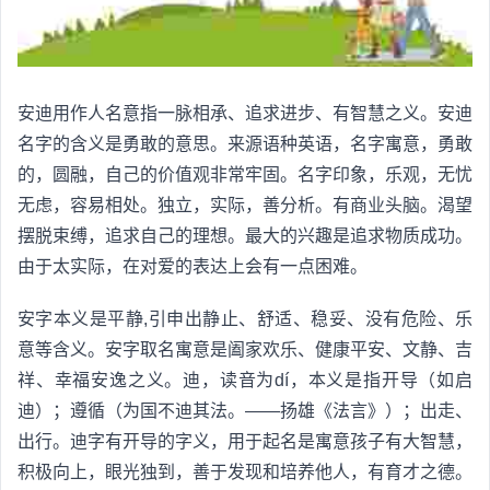
安迪用作人名意指一脉相承、追求进步、有智慧之义。安迪
名字的含义是勇敢的意思。来源语种英语，名字寓意，勇敢
的，圆融，自己的价值观非常牢固。名字印象，乐观，无忧
无虑，容易相处。独立，实际，善分析。有商业头脑。渴望
摆脱束缚，追求自己的理想。最大的兴趣是追求物质成功。
由于太实际，在对爱的表达上会有一点困难。
安字本义是平静,引申出静止、舒适、稳妥、没有危险、乐
意等含义。安字取名寓意是阖家欢乐、健康平安、文静、吉
祥、幸福安逸之义。迪，读音为dí，本义是指开导（如启
迪）；遵循（为国不迪其法。——扬雄《法言》）；出走、
出行。迪字有开导的字义，用于起名是寓意孩子有大智慧，
积极向上，眼光独到，善于发现和培养他人，有育才之德。