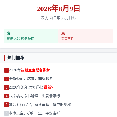
2026年8月9日
农历 丙午年 六月廿七
宜
忌
祭祀 入殓 移柩 结网
诸事不宜
热门推荐
2026年
最新宝宝起名系统
1
全新公司、店铺、商标起名
2
2026年流年运势祥批
最新>
3
八字桃花命书解读一生爱情姻缘
4
融合五行八字，解读车牌号码中的奥秘！
5
本命灵宝，护你一生，平安吉祥
6