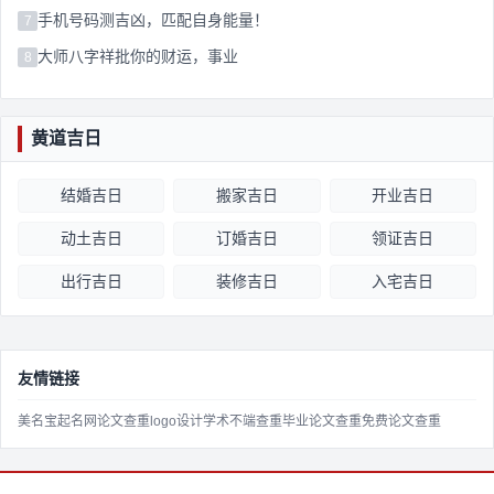
手机号码测吉凶，匹配自身能量！
7
大师八字祥批你的财运，事业
8
黄道吉日
结婚吉日
搬家吉日
开业吉日
动土吉日
订婚吉日
领证吉日
出行吉日
装修吉日
入宅吉日
友情链接
美名宝起名网
论文查重
logo设计
学术不端查重
毕业论文查重
免费论文查重