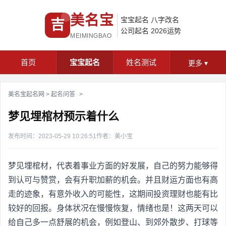
美名宝
宝宝起名
八字改名
吉
公司起名
2026运势
MEIMINGBAO
首页
宝宝起名
姓名测试
更多
▾
美名宝起名网
>
起名问答
>
梦见埋棺材预示着什么
发布时间：2023-05-29 10:26:51
作者：美小宝
梦见埋棺材，代表着事业方面的好发展，自己的努力能够得
到认可与赞赏，会有升职加薪的机会。并且财运方面也有高
走的迹象，有意外收入的可能性，这期间投资理财也能有比
较好的回报。身体状况在慢慢恢复，情绪也是！这两天可以
给自己多一点舒展的机会，例如登山、到郊外散步、打球等