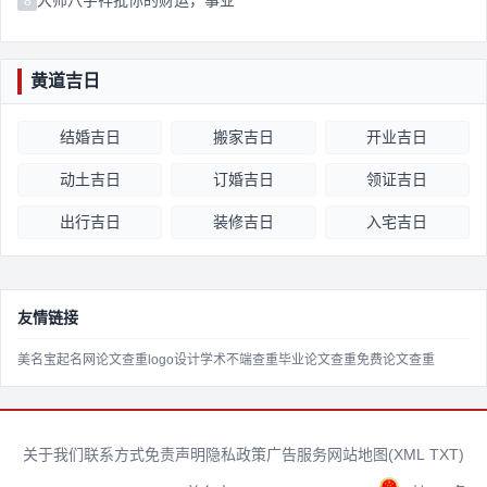
大师八字祥批你的财运，事业
8
黄道吉日
结婚吉日
搬家吉日
开业吉日
动土吉日
订婚吉日
领证吉日
出行吉日
装修吉日
入宅吉日
友情链接
美名宝起名网
论文查重
logo设计
学术不端查重
毕业论文查重
免费论文查重
关于我们
联系方式
免责声明
隐私政策
广告服务
网站地图(
XML
TXT
)