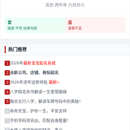
农历 丙午年 六月廿六
宜
忌
破屋 坏垣 馀事勿取
诸事不宜
热门推荐
2026年
最新宝宝起名系统
1
全新公司、店铺、商标起名
2
2026年流年运势祥批
最新>
3
八字桃花命书解读一生爱情姻缘
4
融合五行八字，解读车牌号码中的奥秘！
5
本命灵宝，护你一生，平安吉祥
6
手机号码测吉凶，匹配自身能量！
7