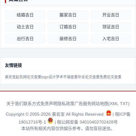
结婚吉日
搬家吉日
开业吉日
动土吉日
订婚吉日
领证吉日
出行吉日
装修吉日
入宅吉日
友情链接
美名宝起名网
论文查重
logo设计
学术不端查重
毕业论文查重
免费论文查重
关于我们
联系方式
免责声明
隐私政策
广告服务
网站地图(
XML
TXT
)
Copyright © 2005-2026 美名宝 All Rights Reserved.
| 皖ICP备
19012716号-1
| 皖公网安备 34010402702428号
本站所有相关内容仅供娱乐参考，请勿盲目迷信。