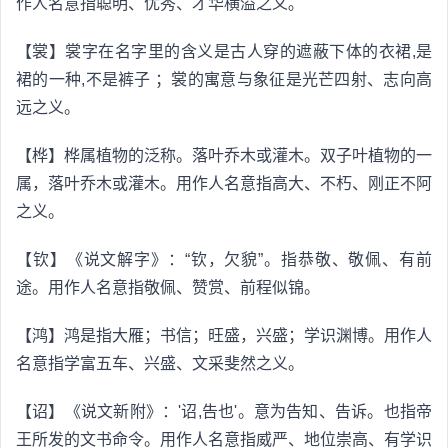
作人名意指聪明、优秀、才华横溢之义｡
【裳】裳字在名字里的含义是古人穿的遮蔽下体的衣裙,是
裙的一种,不是裤子 ；裳的寓意与象征是光芒四射、志向高
远之义。
【桦】桦属植物的泛称。落叶乔木或灌木。双子叶植物的一
属，落叶乔木或灌木。用作人名意指高大、不朽、刚正不阿
之义。
【钦】《说文解字》：“钦，欠貌”。指恭敬、敬佩、有前
途。用作人名意指敬佩、赞赏、前程似锦。
【鸿】鸿是指大雁；书信；旺盛，兴盛；学识渊博。用作人
名意指学富五车、兴盛、文采斐然之义。
【诏】《说文新附》：'诏,告也'。意为告知、告诉。也指帝
王所发的文书命令。用作人名意指威严、地位崇高、有学识