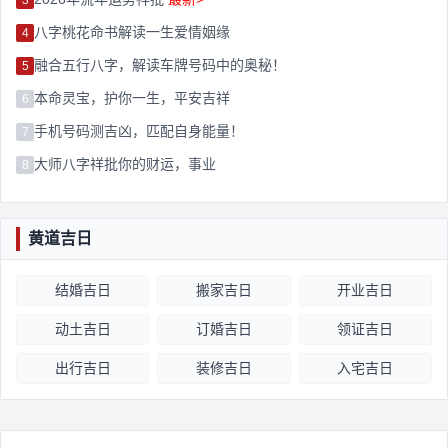
八字桃花命书解读一生爱情姻缘
4
融合五行八字，解读车牌号码中的奥秘！
5
本命灵宝，护你一生，平安吉祥
6
手机号码测吉凶，匹配自身能量！
7
大师八字祥批你的财运，事业
8
黄道吉日
结婚吉日
搬家吉日
开业吉日
动土吉日
订婚吉日
领证吉日
出行吉日
装修吉日
入宅吉日