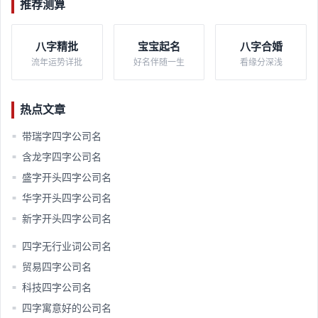
推荐测算
八字精批
宝宝起名
八字合婚
流年运势详批
好名伴随一生
看缘分深浅
热点文章
带瑞字四字公司名
■
含龙字四字公司名
■
盛字开头四字公司名
■
华字开头四字公司名
■
新字开头四字公司名
■
四字无行业词公司名
■
贸易四字公司名
■
科技四字公司名
■
四字寓意好的公司名
■