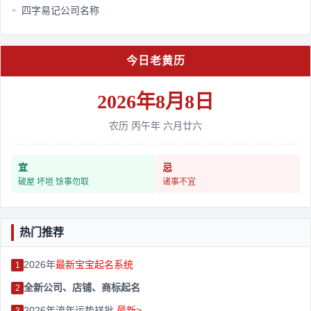
四字易记公司名称
■
今日老黄历
2026年8月8日
农历 丙午年 六月廿六
宜
忌
破屋 坏垣 馀事勿取
诸事不宜
热门推荐
2026年
最新宝宝起名系统
1
全新公司、店铺、商标起名
2
2026年流年运势祥批
最新>
3